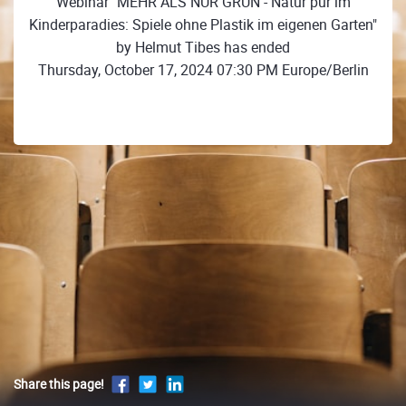
Webinar "MEHR ALS NUR GRÜN - Natur pur im
Kinderparadies: Spiele ohne Plastik im eigenen Garten"
by Helmut Tibes has ended
Thursday, October 17, 2024 07:30 PM Europe/Berlin
Share this page!